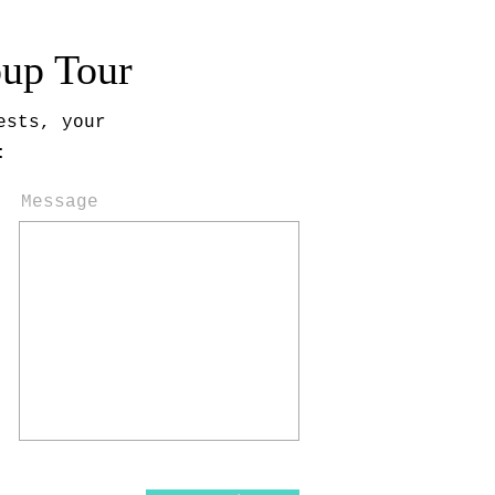
oup Tour
ests, your
:
Message