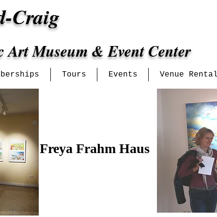
d-Craig
ic Art Museum & Event Center
mberships
Tours
Events
Venue Renta
Freya Frahm Haus