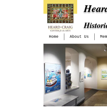
Hear
Histor
Home
About Us
Me