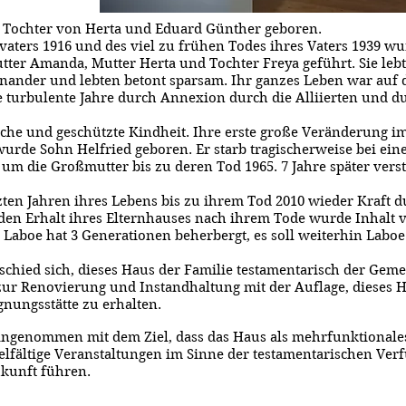
s Tochter von Herta und Eduard Günther geboren.
aters 1916 und des viel zu frühen Todes ihres Vaters 1939 w
ter Amanda, Mutter Herta und Tochter Freya geführt. Sie lebt
inander und lebten betont sparsam. Ihr ganzes Leben war auf 
te turbulente Jahre durch Annexion durch die Alliierten und 
che und geschützte Kindheit. Ihre erste große Veränderung im
urde Sohn Helfried geboren. Er starb tragischerweise bei eine
um die Großmutter bis zu deren Tod 1965. 7 Jahre später vers
zten Jahren ihres Lebens bis zu ihrem Tod 2010 wieder Kraft d
den Erhalt ihres Elternhauses nach ihrem Tode wurde Inhalt v
Laboe hat 3 Generationen beherbergt, es soll weiterhin Laboe
chied sich, dieses Haus der Familie testamentarisch der Gemei
zur Renovierung und Instandhaltung mit der Auflage, dieses 
gnungsstätte zu erhalten.
angenommen mit dem Ziel, dass das Haus als mehrfunktional
ielfältige Veranstaltungen im Sinne der testamentarischen Ver
ukunft führen.