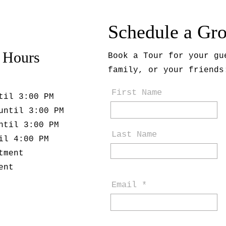
Schedule a Gr
 Hours
Book a Tour for your gu
family, or your friends
First Name
til 3:00 PM
until 3:00 PM
ntil 3:00 PM
Last Name
il 4:00 PM
tment
ent
Email