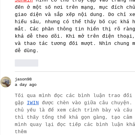
Sunwin
 Mình có thử truy cập vào trang n
đến ở một số nơi trên mạng, mục đích ch
giao diện và sắp xếp nội dung. Do chỉ x
hiểu sâu, nhưng có thể thấy bố cục khá 
mắt. Các phần thông tin hiển thị rõ ràn
khá dễ theo dõi. Khi mở trên điện thoại
và thao tác tương đối mượt. Nhìn chung 
dễ dùng.
Like
jason98
a day ago
Tối qua mình đọc các bình luận trao đổi
gặp 
IWIN
 được chèn vào giữa câu chuyện.
chủ yếu là để xem cách trình bày và cấu
thì thấy tổng thể khá gọn gàng, tạo cảm
mình quay lại đọc tiếp các bình luận kh
thêm