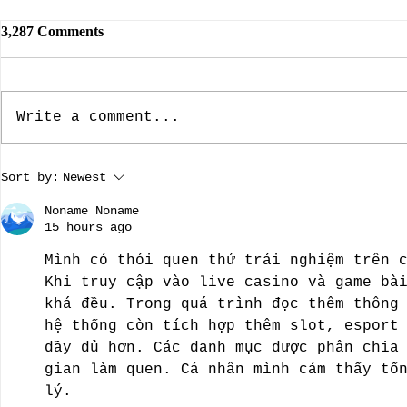
3,287 Comments
Write a comment...
The Dallas Nine, Artists Who
The Rebuild
Sort by:
Newest
Brought American Southwest
Dame: Prese
Regional Art To The Forefront
A guest blo
Noname Noname
by guest bloggist, Nancy
Dillard.
15 hours ago
Chamberlain-Strupp
Mình có thói quen thử trải nghiệm trên 
Khi truy cập vào live casino và game bà
khá đều. Trong quá trình đọc thêm thông
hệ thống còn tích hợp thêm slot, esport
đầy đủ hơn. Các danh mục được phân chia
gian làm quen. Cá nhân mình cảm thấy tổ
lý.