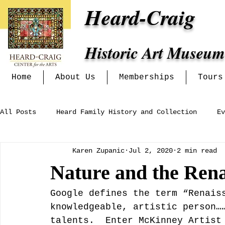
Heard-Craig
Historic Art Museum
Home
About Us
Memberships
Tours
All Posts
Heard Family History and Collection
Ev
Karen Zupanic
Jul 2, 2020
2 min read
Heritage Alliance
Mckinney Women's Clubs and In
Nature and the Ren
Exhibits at the Heard-Craig
Google defines the term “Renais
knowledgeable, artistic person…
talents.  Enter McKinney Artist